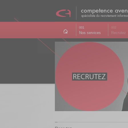
001
002
Nos services
Recrutez