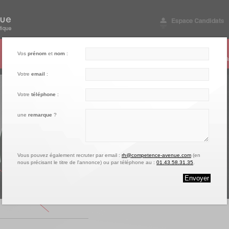
003
004
005
Vos
prénom
et
nom
:
Notre engagement
Nos références
Vos questions
Conta
Votre
email
:
Votre
téléphone
:
une
remarque
?
Vous pouvez également recruter par email :
rh@competence-avenue.com
(en
nous précisant le titre de l'annonce) ou par téléphone au :
01.43.58.31.35
.