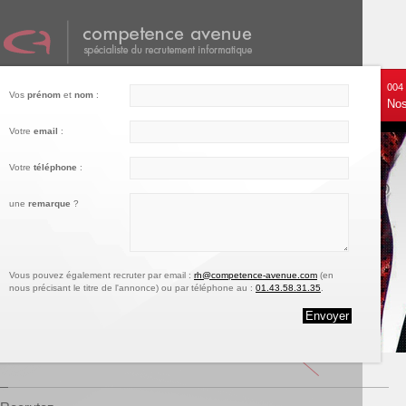
001
002
003
004
Vos
prénom
et
nom
:
Nos services
Recrutez
Notre engagement
Nos
Votre
email
:
Votre
téléphone
:
une
remarque
?
Vous pouvez également recruter par email :
rh@competence-avenue.com
(en
nous précisant le titre de l'annonce) ou par téléphone au :
01.43.58.31.35
.