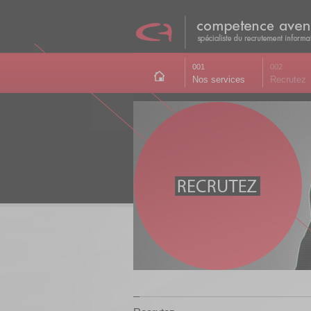
001
002
Nos services
Recrutez