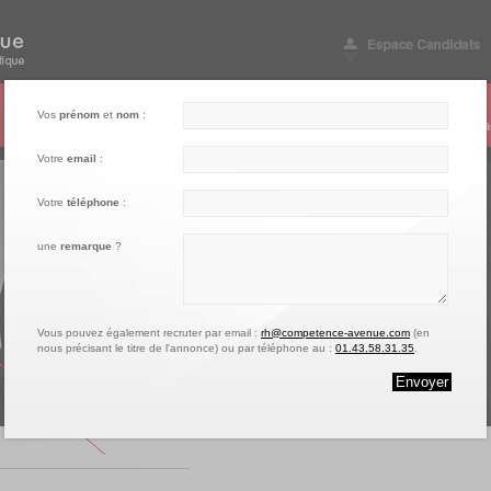
003
004
005
Vos
prénom
et
nom
:
Notre engagement
Nos références
Vos questions
Conta
Votre
email
:
Votre
téléphone
:
une
remarque
?
Vous pouvez également recruter par email :
rh@competence-avenue.com
(en
nous précisant le titre de l'annonce) ou par téléphone au :
01.43.58.31.35
.