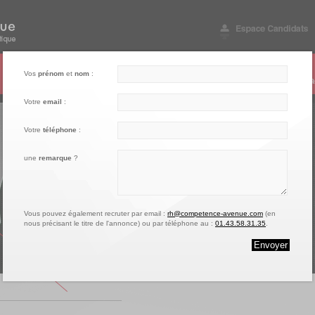
003
004
005
Vos
prénom
et
nom
:
Notre engagement
Nos références
Vos questions
Conta
Votre
email
:
Votre
téléphone
:
une
remarque
?
Vous pouvez également recruter par email :
rh@competence-avenue.com
(en
nous précisant le titre de l'annonce) ou par téléphone au :
01.43.58.31.35
.