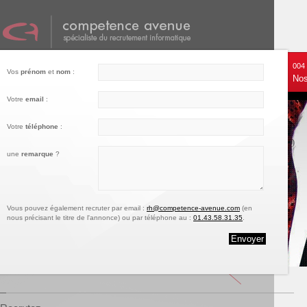
001
002
003
004
Vos
prénom
et
nom
:
Nos services
Recrutez
Notre engagement
Nos
Votre
email
:
Votre
téléphone
:
une
remarque
?
Vous pouvez également recruter par email :
rh@competence-avenue.com
(en
nous précisant le titre de l'annonce) ou par téléphone au :
01.43.58.31.35
.