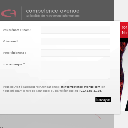
001
002
003
004
Vos
prénom
et
nom
:
Nos services
Recrutez
Notre engagement
Nos
Votre
email
:
Votre
téléphone
:
une
remarque
?
Vous pouvez également recruter par email :
rh@competence-avenue.com
(en
nous précisant le titre de l'annonce) ou par téléphone au :
01.43.58.31.35
.