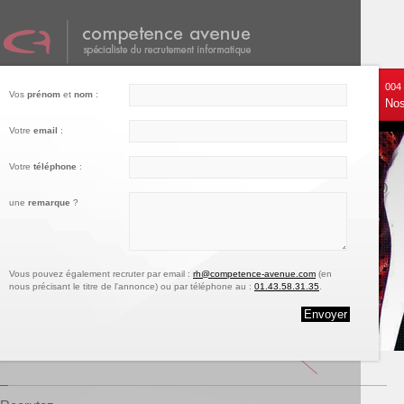
001
002
003
004
Vos
prénom
et
nom
:
Nos services
Recrutez
Notre engagement
Nos
Votre
email
:
Votre
téléphone
:
une
remarque
?
Vous pouvez également recruter par email :
rh@competence-avenue.com
(en
nous précisant le titre de l'annonce) ou par téléphone au :
01.43.58.31.35
.