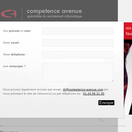
001
002
003
004
Vos
prénom
et
nom
:
Nos services
Recrutez
Notre engagement
Nos
Votre
email
:
Votre
téléphone
:
une
remarque
?
Vous pouvez également recruter par email :
rh@competence-avenue.com
(en
nous précisant le titre de l'annonce) ou par téléphone au :
01.43.58.31.35
.