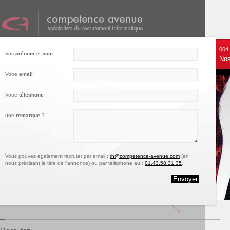
001
002
003
004
Vos
prénom
et
nom
:
Nos services
Recrutez
Notre engagement
Nos
Votre
email
:
Votre
téléphone
:
une
remarque
?
Vous pouvez également recruter par email :
rh@competence-avenue.com
(en
nous précisant le titre de l'annonce) ou par téléphone au :
01.43.58.31.35
.