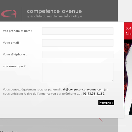
001
002
003
004
Vos
prénom
et
nom
:
Nos services
Recrutez
Notre engagement
Nos
Votre
email
:
Votre
téléphone
:
une
remarque
?
Vous pouvez également recruter par email :
rh@competence-avenue.com
(en
nous précisant le titre de l'annonce) ou par téléphone au :
01.43.58.31.35
.