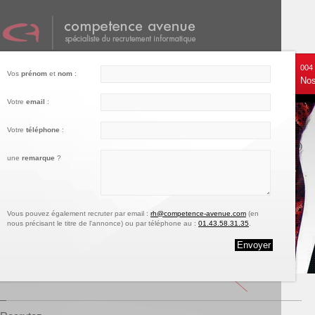
001
002
003
004
Vos
prénom
et
nom
:
Nos services
Recrutez
Notre engagement
Nos
Votre
email
:
Votre
téléphone
:
une
remarque
?
Vous pouvez également recruter par email :
rh@competence-avenue.com
(en
nous précisant le titre de l'annonce) ou par téléphone au :
01.43.58.31.35
.