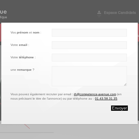
003
004
005
Vos
prénom
et
nom
:
Notre engagement
Nos références
Vos questions
Conta
Votre
email
:
Votre
téléphone
:
une
remarque
?
Vous pouvez également recruter par email :
rh@competence-avenue.com
(en
nous précisant le titre de l'annonce) ou par téléphone au :
01.43.58.31.35
.