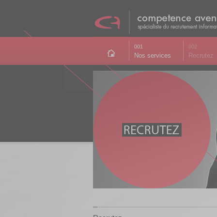
001
002
Nos services
Recrutez