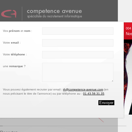
001
002
003
004
Vos
prénom
et
nom
:
Nos services
Recrutez
Notre engagement
Nos
Votre
email
:
Votre
téléphone
:
une
remarque
?
Vous pouvez également recruter par email :
rh@competence-avenue.com
(en
nous précisant le titre de l'annonce) ou par téléphone au :
01.43.58.31.35
.