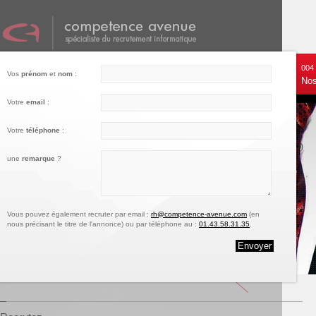
001
002
003
004
Vos
prénom
et
nom
:
Nos services
Recrutez
Notre engagement
Nos
Votre
email
:
Votre
téléphone
:
une
remarque
?
Vous pouvez également recruter par email :
rh@competence-avenue.com
(en
nous précisant le titre de l'annonce) ou par téléphone au :
01.43.58.31.35
.