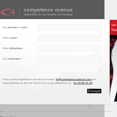
001
002
003
004
Vos
prénom
et
nom
:
Nos services
Recrutez
Notre engagement
Nos
Votre
email
:
Votre
téléphone
:
une
remarque
?
Vous pouvez également recruter par email :
rh@competence-avenue.com
(en
nous précisant le titre de l'annonce) ou par téléphone au :
01.43.58.31.35
.