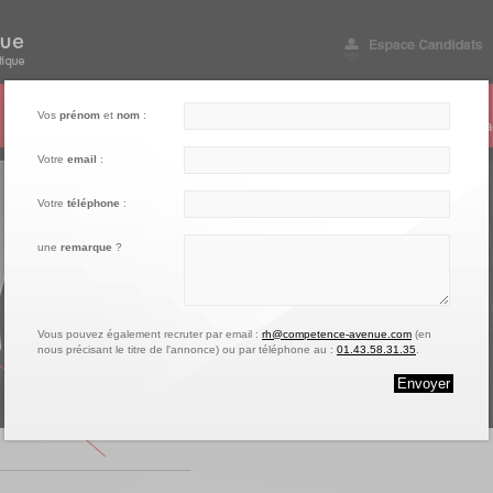
003
004
005
Vos
prénom
et
nom
:
Notre engagement
Nos références
Vos questions
Conta
Votre
email
:
Votre
téléphone
:
une
remarque
?
Vous pouvez également recruter par email :
rh@competence-avenue.com
(en
nous précisant le titre de l'annonce) ou par téléphone au :
01.43.58.31.35
.