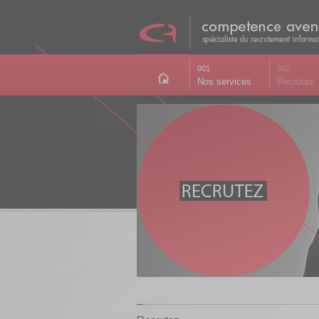
001
002
Nos services
Recrutez