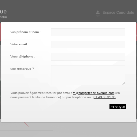
003
004
005
Vos
prénom
et
nom
:
Notre engagement
Nos références
Vos questions
Conta
Votre
email
:
Votre
téléphone
:
une
remarque
?
Vous pouvez également recruter par email :
rh@competence-avenue.com
(en
nous précisant le titre de l'annonce) ou par téléphone au :
01.43.58.31.35
.