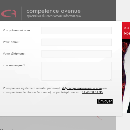
001
002
003
004
Vos
prénom
et
nom
:
Nos services
Recrutez
Notre engagement
Nos
Votre
email
:
Votre
téléphone
:
une
remarque
?
Vous pouvez également recruter par email :
rh@competence-avenue.com
(en
nous précisant le titre de l'annonce) ou par téléphone au :
01.43.58.31.35
.