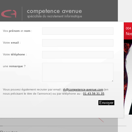
001
002
003
004
Vos
prénom
et
nom
:
Nos services
Recrutez
Notre engagement
Nos
Votre
email
:
Votre
téléphone
:
une
remarque
?
Vous pouvez également recruter par email :
rh@competence-avenue.com
(en
nous précisant le titre de l'annonce) ou par téléphone au :
01.43.58.31.35
.