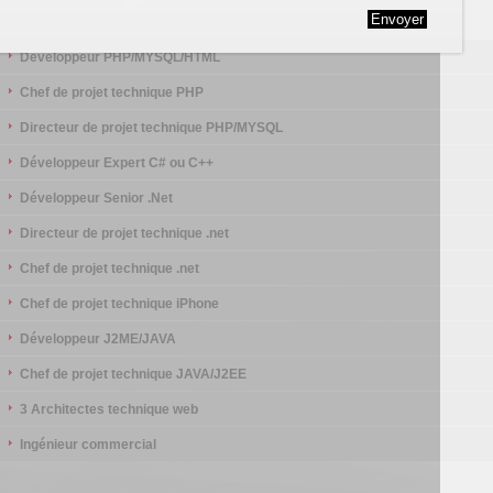
Postulez
Développeur PHP/MYSQL/HTML
Chef de projet technique PHP
Directeur de projet technique PHP/MYSQL
Développeur Expert C# ou C++
Développeur Senior .Net
Directeur de projet technique .net
Chef de projet technique .net
Chef de projet technique iPhone
Développeur J2ME/JAVA
Chef de projet technique JAVA/J2EE
3 Architectes technique web
Ingénieur commercial