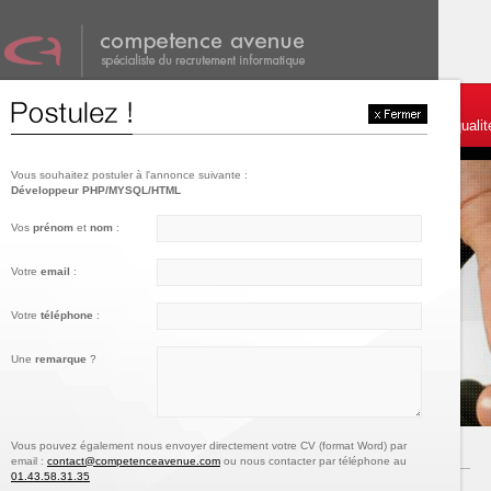
001
002
003
Témoignages et services
Postulez
Charte de qualit
Vous souhaitez postuler à l'annonce suivante :
Développeur PHP/MYSQL/HTML
Vos
prénom
et
nom
:
Votre
email
:
Votre
téléphone
:
Une
remarque
?
Vous pouvez également nous envoyer directement votre CV (format Word) par
email :
contact@competenceavenue.com
ou nous contacter par téléphone au
01.43.58.31.35