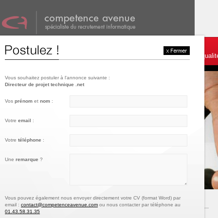
001
002
003
Témoignages et services
Postulez
Charte de qualit
Vous souhaitez postuler à l'annonce suivante :
Directeur de projet technique .net
Vos
prénom
et
nom
:
Votre
email
:
Votre
téléphone
:
Une
remarque
?
Vous pouvez également nous envoyer directement votre CV (format Word) par
email :
contact@competenceavenue.com
ou nous contacter par téléphone au
01.43.58.31.35