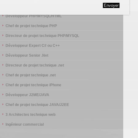
Postulez
Développeur PHP/MYSQL/HTML
Chef de projet technique PHP
Directeur de projet technique PHP/MYSQL
Développeur Expert C# ou C++
Développeur Senior .Net
Directeur de projet technique .net
Chef de projet technique .net
Chef de projet technique iPhone
Développeur J2ME/JAVA
Chef de projet technique JAVA/J2EE
3 Architectes technique web
Ingénieur commercial