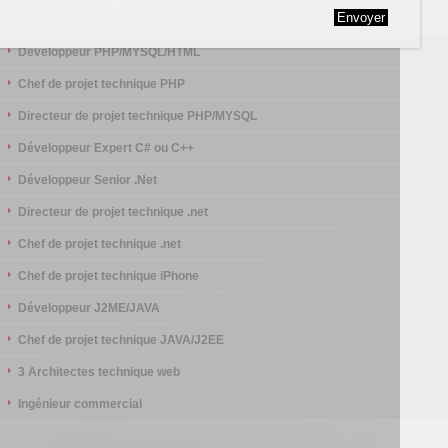
Postulez
Développeur PHP/MYSQL/HTML
Chef de projet technique PHP
Directeur de projet technique PHP/MYSQL
Développeur Expert C# ou C++
Développeur Senior .Net
Directeur de projet technique .net
Chef de projet technique .net
Chef de projet technique iPhone
Développeur J2ME/JAVA
Chef de projet technique JAVA/J2EE
3 Architectes technique web
Ingénieur commercial