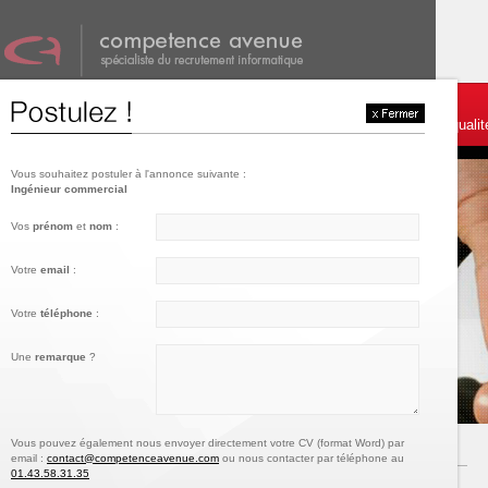
001
002
003
Témoignages et services
Postulez
Charte de qualit
Vous souhaitez postuler à l'annonce suivante :
Ingénieur commercial
Vos
prénom
et
nom
:
Votre
email
:
Votre
téléphone
:
Une
remarque
?
Vous pouvez également nous envoyer directement votre CV (format Word) par
email :
contact@competenceavenue.com
ou nous contacter par téléphone au
01.43.58.31.35