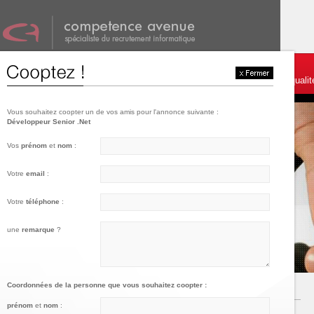
001
002
003
Témoignages et services
Postulez
Charte de qualit
Vous souhaitez coopter un de vos amis pour l'annonce suivante :
Développeur Senior .Net
Vos
prénom
et
nom
:
Votre
email
:
Votre
téléphone
:
une
remarque
?
Coordonnées de la personne que vous souhaitez coopter :
prénom
et
nom
: