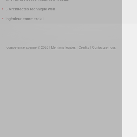
3 Architectes technique web
Ingénieur commercial
competence avenue © 2026 |
Mentions légales
|
Crédits
|
Contactez-nous