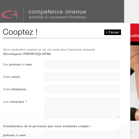
001
002
003
Témoignages et services
Postulez
Charte de qualit
Vous souhaitez coopter un de vos amis pour l'annonce suivante :
Développeur PHP/MYSQL/HTML
Vos
prénom
et
nom
:
Votre
email
:
Votre
téléphone
:
une
remarque
?
Coordonnées de la personne que vous souhaitez coopter :
prénom
et
nom
: