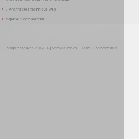
3 Architectes technique web
Ingénieur commercial
competence avenue © 2026 |
Mentions légales
|
Crédits
|
Contactez-nous