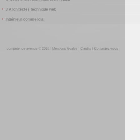
3 Architectes technique web
Ingénieur commercial
competence avenue © 2026 |
Mentions légales
|
Crédits
|
Contactez-nous