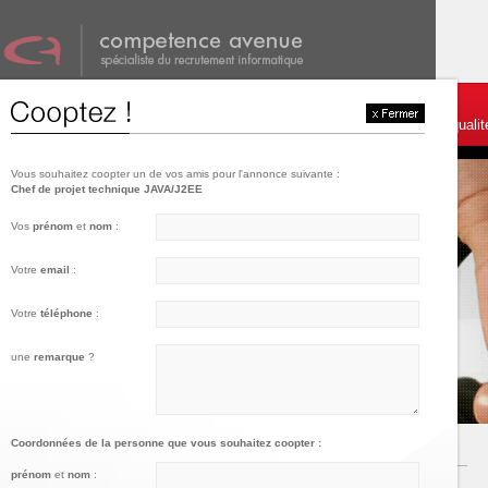
001
002
003
Témoignages et services
Postulez
Charte de qualit
Vous souhaitez coopter un de vos amis pour l'annonce suivante :
Chef de projet technique JAVA/J2EE
Vos
prénom
et
nom
:
Votre
email
:
Votre
téléphone
:
une
remarque
?
Coordonnées de la personne que vous souhaitez coopter :
prénom
et
nom
: