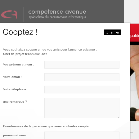
001
002
003
Témoignages et services
Postulez
Charte de qualit
Vous souhaitez coopter un de vos amis pour l'annonce suivante :
Chef de projet technique .net
Vos
prénom
et
nom
:
Votre
email
:
Votre
téléphone
:
une
remarque
?
Coordonnées de la personne que vous souhaitez coopter :
prénom
et
nom
: