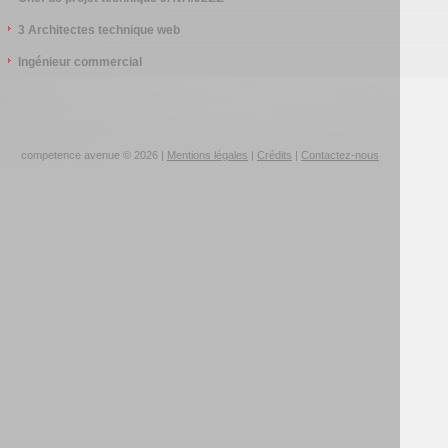
3 Architectes technique web
Ingénieur commercial
competence avenue © 2026 |
Mentions légales
|
Crédits
|
Contactez-nous