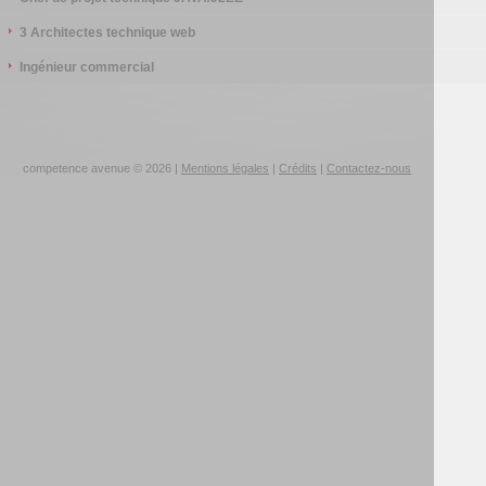
3 Architectes technique web
Ingénieur commercial
competence avenue © 2026 |
Mentions légales
|
Crédits
|
Contactez-nous