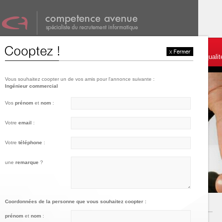
001
002
003
Témoignages et services
Postulez
Charte de qualit
Vous souhaitez coopter un de vos amis pour l'annonce suivante :
Ingénieur commercial
Vos
prénom
et
nom
:
Votre
email
:
Votre
téléphone
:
une
remarque
?
Coordonnées de la personne que vous souhaitez coopter :
prénom
et
nom
: