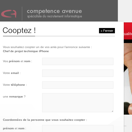
001
002
003
Témoignages et services
Postulez
Charte de qualit
Vous souhaitez coopter un de vos amis pour l'annonce suivante :
Chef de projet technique iPhone
Vos
prénom
et
nom
:
Votre
email
:
Votre
téléphone
:
une
remarque
?
Coordonnées de la personne que vous souhaitez coopter :
prénom
et
nom
: