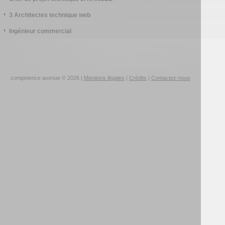
3 Architectes technique web
Ingénieur commercial
competence avenue © 2026 |
Mentions légales
|
Crédits
|
Contactez-nous