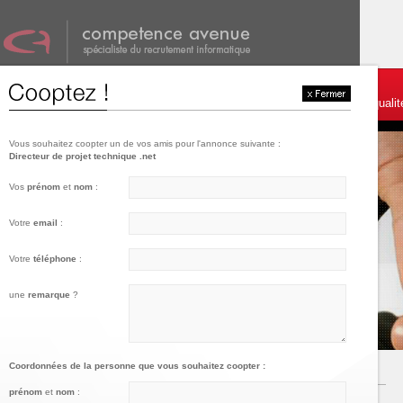
001
002
003
Témoignages et services
Postulez
Charte de qualit
Vous souhaitez coopter un de vos amis pour l'annonce suivante :
Directeur de projet technique .net
Vos
prénom
et
nom
:
Votre
email
:
Votre
téléphone
:
une
remarque
?
Coordonnées de la personne que vous souhaitez coopter :
prénom
et
nom
: