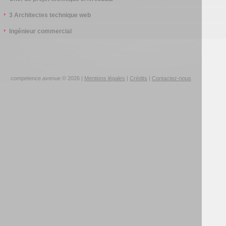
3 Architectes technique web
Ingénieur commercial
competence avenue © 2026 |
Mentions légales
|
Crédits
|
Contactez-nous