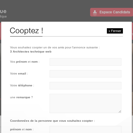
002
003
004
005
Postulez
Charte de qualité
Cooptez
FAQ
Contactez-
Vous souhaitez coopter un de vos amis pour l'annonce suivante :
3 Architectes technique web
Vos
prénom
et
nom
:
Votre
email
:
Votre
téléphone
:
une
remarque
?
Coordonnées de la personne que vous souhaitez coopter :
prénom
et
nom
: