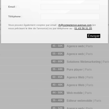
Email
:
e entreprise qui embauche ?
Téléphone
:
 intéressé par une offre ?
i. Repérez les postes vacants ! Utilisez votre réseau (famille, amis, personnes ren
Vous pouvez également cooptez par email :
rh@competence-avenue.com
(en
nous précisant le titre de l'annonce) ou par téléphone au :
01.43.58.31.35
.
 où vous avez été en emploi / stage, …) pour devenir coopteur !
30 - 35K
Presse / Media Internet
| Paris
45 - 50K
Agence web
| Paris
55 - 65K
L
Agence web
| Paris
40 - 60K
Solutions Webmarketing
| Pari
35 - 44K
Pure player
| Paris
60 - 65K
Agence Web
| Paris
40 - 48K
Agence Web
| Paris
44 - 50K
Web mobile
| Paris
35 - 40K
Editeur webmobile
| Paris
45 - 52K
Agence web
| Paris