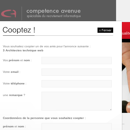
001
002
003
Témoignages et services
Postulez
Charte de qualit
Vous souhaitez coopter un de vos amis pour l'annonce suivante :
3 Architectes technique web
Vos
prénom
et
nom
:
Votre
email
:
Votre
téléphone
:
une
remarque
?
Coordonnées de la personne que vous souhaitez coopter :
prénom
et
nom
: