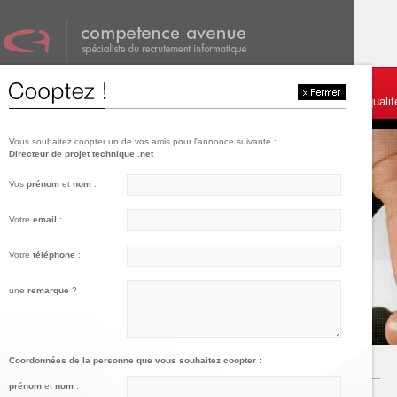
001
002
003
Témoignages et services
Postulez
Charte de qualit
Vous souhaitez coopter un de vos amis pour l'annonce suivante :
Directeur de projet technique .net
Vos
prénom
et
nom
:
Votre
email
:
Votre
téléphone
:
une
remarque
?
Coordonnées de la personne que vous souhaitez coopter :
prénom
et
nom
: