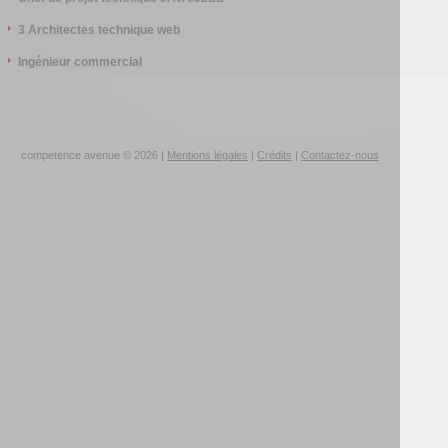
3 Architectes technique web
Ingénieur commercial
competence avenue © 2026 |
Mentions légales
|
Crédits
|
Contactez-nous